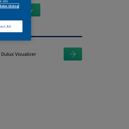
e site
 thêm thông
Xem Ngay
ect All
Dulux Visualizer