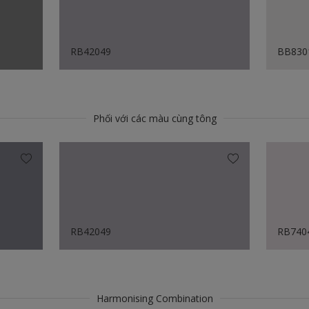
RB42049
BB830
Phối với các màu cùng tông
RB42049
RB740
Harmonising Combination