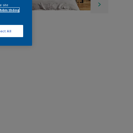
e site
 thêm thông
ect All