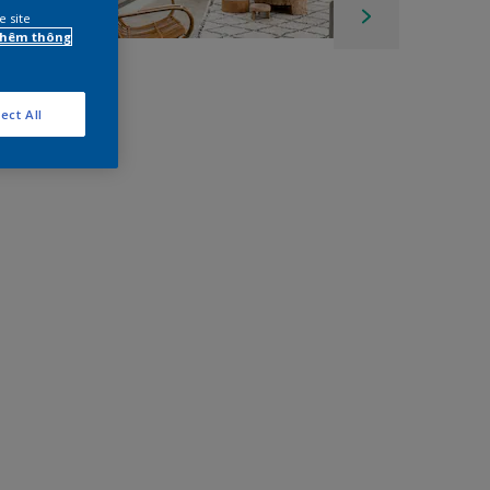
e site
 thêm thông
ect All