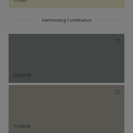
YY0087
Harmonising Combination
GG26046
YY40058