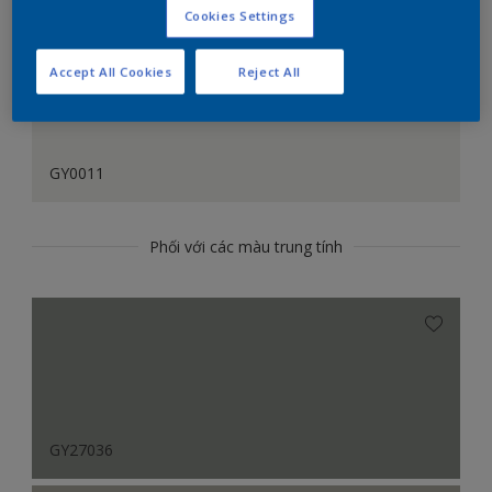
Cookies Settings
Accept All Cookies
Reject All
GY0011
Phối với các màu trung tính
GY27036