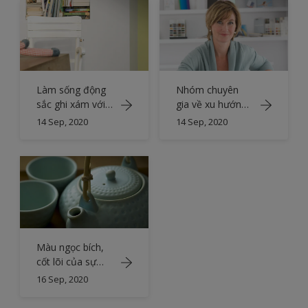
Làm sống động
Nhóm chuyên
sắc ghi xám với
gia về xu hướng
màu xanh lá
màu sắc
14 Sep, 2020
14 Sep, 2020
tương phản
Màu ngọc bích,
cốt lõi của sự
thanh bình
16 Sep, 2020