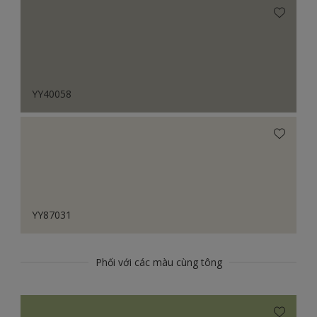
YY40058
YY87031
Phối với các màu cùng tông