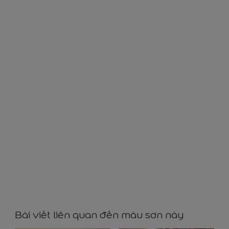
YY86106
Bài viết liên quan đến màu sơn này