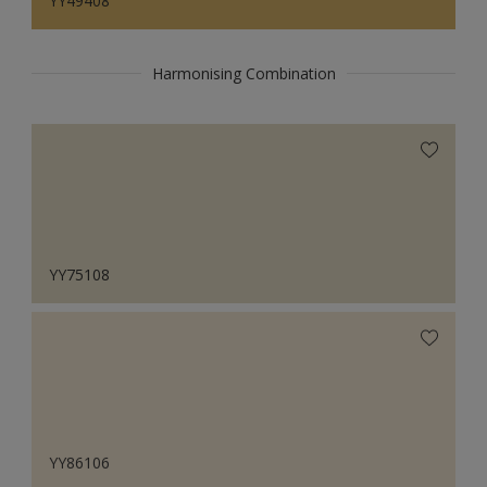
YY49408
Harmonising Combination
YY75108
YY86106