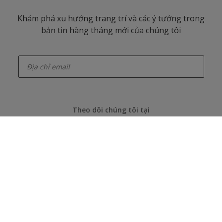
Khám phá xu hướng trang trí và các ý tưởng trong
bản tin hàng tháng mới của chúng tôi
enter-your-email
Theo dõi chúng tôi tại
Akzonobel
Giới thiệu về AkzoNobel
Danh mục phổ biến
Liên hệ chúng tôi
Tìm màu sắc