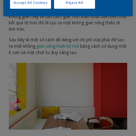
Accept All Cookies
Reject All
thoáng mát, và tận dụng tối đa từng xăng-ti-mét của không
gian hiện có. Tuy nhiên, nếu không trang trí cẩn thận, các
không gian này sẽ tạo cảm giác hỗn loạn hoặc dẫn đến một
kết quả tệ hơn đó là tạo ra một không gian sống thiếu đi
linh hồn.
Sau đây là một số cách dễ dàng với chi phí vừa phải để tạo
ra một không
gian sống thiết kế mở
bằng cách sử dụng một
ít sơn và một chút tư duy sáng tạo.