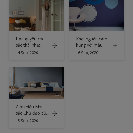
Hòa quyện các
Khơi nguồn cảm
sắc thái nhạt
hứng với màu
màu để tạo
xanh chàm ấn
14 Sep, 2020
16 Sep, 2020
không gian sinh
tượng
hoạt chung
thanh bình
Giới thiệu Màu
sắc Chủ đạo của
Năm 2017
15 Sep, 2020