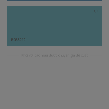
BG33269
Phối với các màu được chuyên gia đề xuất
YR26147