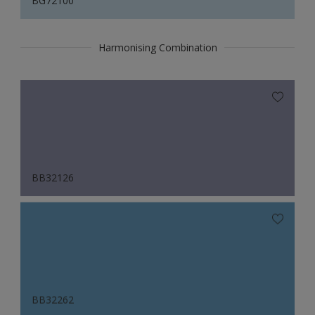
BG72100
Harmonising Combination
BB32126
BB32262