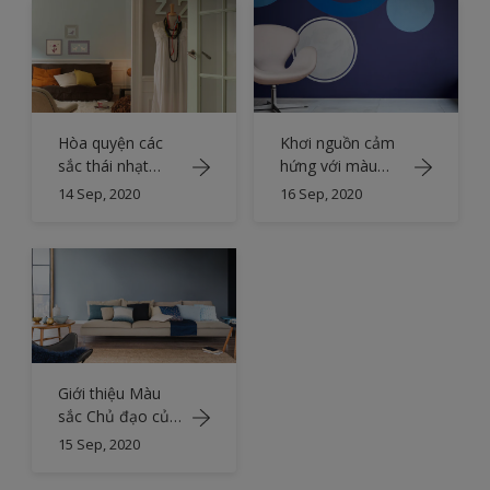
Hòa quyện các
Khơi nguồn cảm
sắc thái nhạt
hứng với màu
màu để tạo
xanh chàm ấn
14 Sep, 2020
16 Sep, 2020
không gian sinh
tượng
hoạt chung
thanh bình
Giới thiệu Màu
sắc Chủ đạo của
Năm 2017
15 Sep, 2020