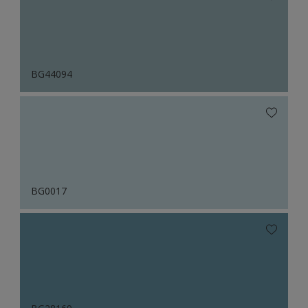
BG44094
BG0017