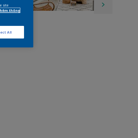
e site
 thêm thông
ect All