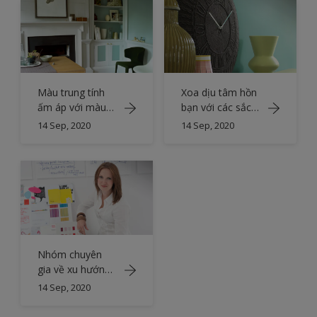
Màu trung tính
Xoa dịu tâm hồn
ấm áp với màu
bạn với các sắc
xanh lá cây tươi
độ của màu lục
14 Sep, 2020
14 Sep, 2020
lam
Nhóm chuyên
gia về xu hướng
màu sắc
14 Sep, 2020