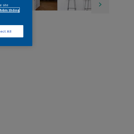
e site
 thêm thông
ect All