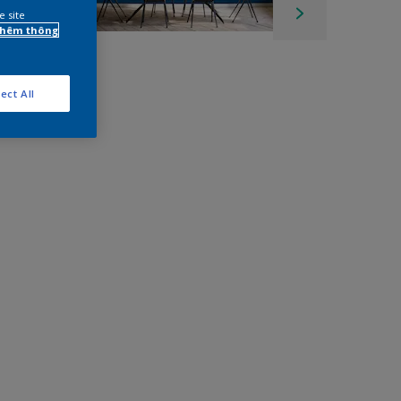
e site
 thêm thông
ect All