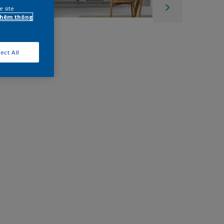
e site
 thêm thông
ect All