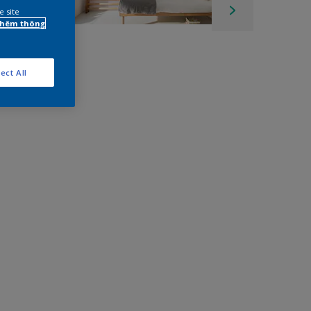
e site
 thêm thông
ect All