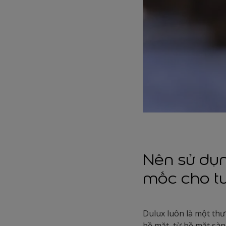
Nên sử dụ
mốc cho t
Dulux luôn là một thư
bề mặt, từ bề mặt sà