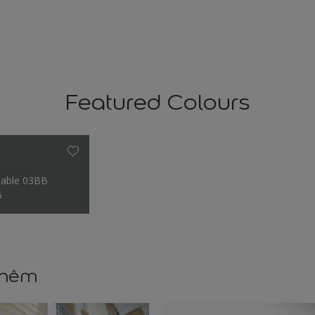
Featured Colours
Cable 03BB
5
thêm