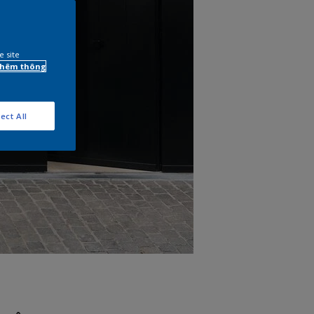
e site
 thêm thông
ect All