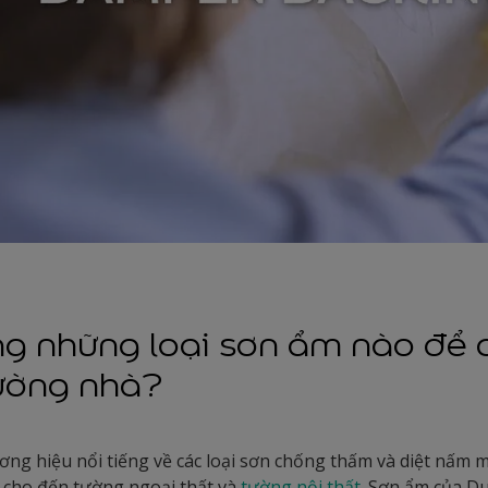
ng những loại sơn ẩm nào để
ường nhà?
ơng hiệu nổi tiếng về các loại sơn chống thấm và diệt nấm mố
n cho đến tường ngoại thất và
tường nội thất
. Sơn ẩm của D