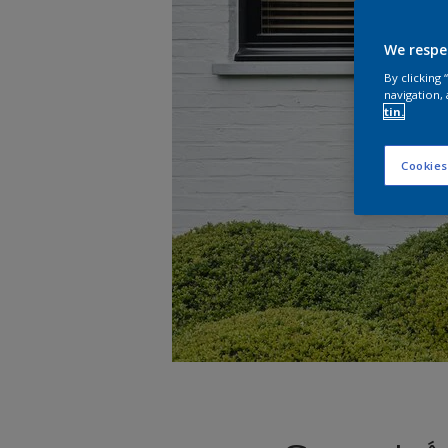
We respe
By clicking
navigation, 
tin.
Cookies