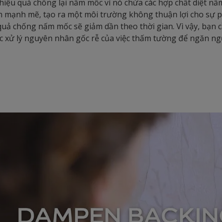
hiệu quả chống lại nấm mốc vì nó chứa các hợp chất diệt n
 mạnh mẽ, tạo ra một môi trường không thuận lợi cho sự p
quả chống nấm mốc sẽ giảm dần theo thời gian. Vì vậy, bạn
c xử lý nguyên nhân gốc rễ của việc thấm tường để ngăn ng