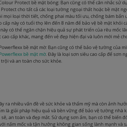
Colour Protect bề mặt bóng: Bạn cũng có thể cân nhắc sử d
Protect cho tất cả các loại tường ngoại thất hoặc bề mặt ngo
i mọi loại thời tiết, chống phai màu tối ưu, chống bám bẩn 
 cấp này có tuổi thọ lên đến 8 năm để bảo vệ bề mặt khỏi các
này có thể ngăn chặn hiệu quả sự phát triển của rêu mốc lâ
ất cao cấp khác, mang đến vẻ đẹp hiện đại và luôn mới mẻ ch
Powerflexx bề mặt mờ: Bạn cũng có thể bảo vệ tường của mì
Powerflexx bề mặt mờ
. Đây là loại sơn siêu cao cấp để sơn n
trội và an toàn cho sức khỏe.
y ra nhiều vấn đề về sức khỏe và thẩm mỹ mà còn ảnh hưở
ẩm là giải pháp hiệu quả và bền vững để bảo vệ tường nhà 
sẽ, an toàn và đẹp mắt. Sử dụng sơn ẩm, bạn có thể biến đ
ệt với nấm mốc và tận hưởng không gian sống lành mạnh và s