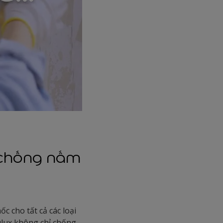
 chống nấm
c cho tất cả các loại
ulux không chỉ chống