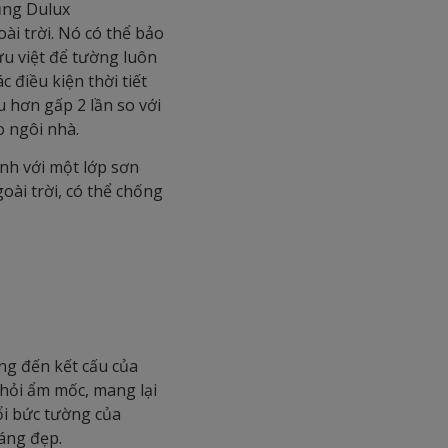
ụng Dulux
ài trời. Nó có thể bảo
ưu việt để tường luôn
 điều kiện thời tiết
u hơn gấp 2 lần so với
o ngôi nhà.
nh với một lớp sơn
goài trời, có thể chống
ng đến kết cấu của
khỏi ẩm mốc, mang lại
ổi bức tường của
áng đẹp.